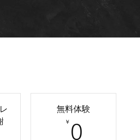
レ
無料体験
謝
0￥
￥
0