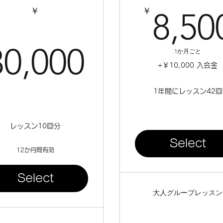
00￥
￥
￥
8,50
30,000￥
30,000
1か月ごと
+￥10,000 入会金
1年間にレッスン42回
レッスン10回分
Select
12か月間有効
Select
大人グループレッスン