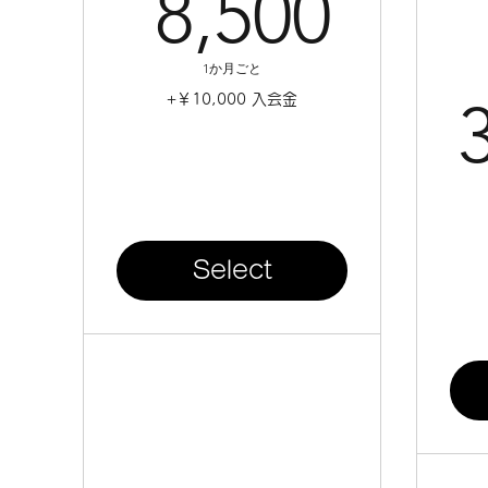
8,5
8,500
1か月ごと
+￥10,000 入会金
Select