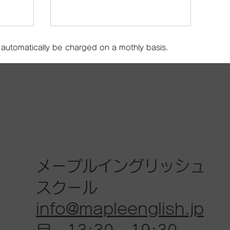
ll automatically be charged on a mothly basis.
メープルイングリッシュ
スクール
info@mapleenglish.jp