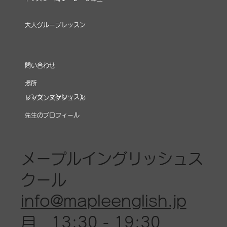
大人グループレッスン
​問い合わせ
場所
マンツーマンレッスン
レッスンスケジュール
先生のプロフィール
メープルイングリッシュス
クール
info@mapleenglish.jp
月 13:30 - 19:30