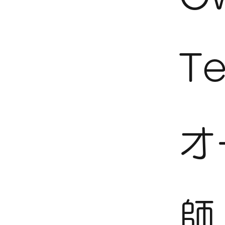
Te
オ
師