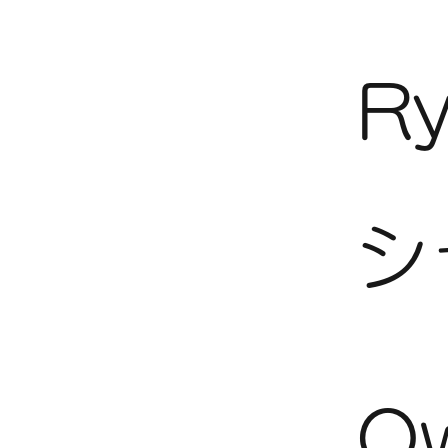
Ry
シ
Ow