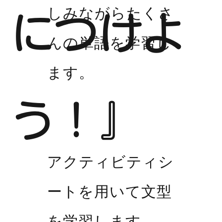
しみながらたくさ
につけよ
んの単語を学習し
ます。
う！』
アクティビティシ
ートを用いて文型
を学習します。