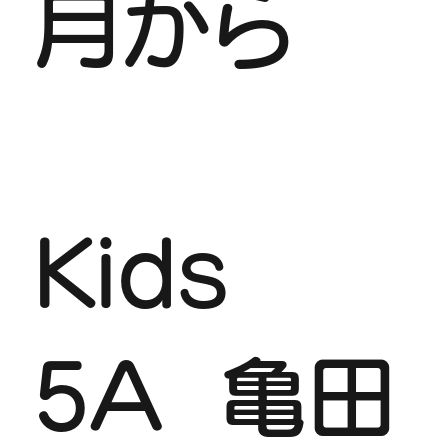
月から
​Kids
5A 亀田