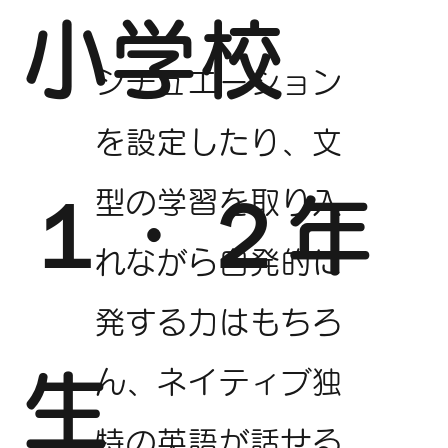
小学校
シチュエーション
を設定したり、文
型の学習を取り入
１・２年
れながら自発的に
発する力はもちろ
ん、ネイティブ独
生
特の英語が話せる